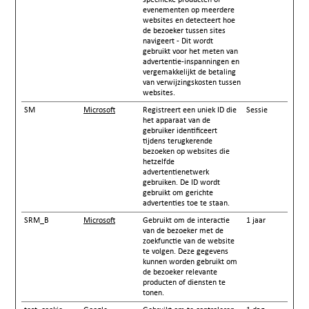
evenementen op meerdere
websites en detecteert hoe
de bezoeker tussen sites
navigeert - Dit wordt
gebruikt voor het meten van
advertentie-inspanningen en
vergemakkelijkt de betaling
van verwijzingskosten tussen
websites.
SM
Microsoft
Registreert een uniek ID die
Sessie
het apparaat van de
gebruiker identificeert
tijdens terugkerende
bezoeken op websites die
hetzelfde
advertentienetwerk
gebruiken. De ID wordt
gebruikt om gerichte
advertenties toe te staan.
SRM_B
Microsoft
Gebruikt om de interactie
1 jaar
van de bezoeker met de
zoekfunctie van de website
te volgen. Deze gegevens
kunnen worden gebruikt om
de bezoeker relevante
producten of diensten te
tonen.