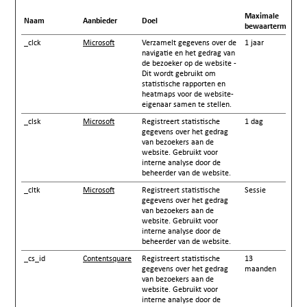
Maximale
Naam
Aanbieder
Doel
bewaartermijn
_clck
Microsoft
Verzamelt gegevens over de
1 jaar
navigatie en het gedrag van
de bezoeker op de website -
Dit wordt gebruikt om
statistische rapporten en
heatmaps voor de website-
eigenaar samen te stellen.
_clsk
Microsoft
Registreert statistische
1 dag
gegevens over het gedrag
van bezoekers aan de
website. Gebruikt voor
interne analyse door de
beheerder van de website.
_cltk
Microsoft
Registreert statistische
Sessie
gegevens over het gedrag
van bezoekers aan de
website. Gebruikt voor
interne analyse door de
beheerder van de website.
_cs_id
Contentsquare
Registreert statistische
13
gegevens over het gedrag
maanden
van bezoekers aan de
website. Gebruikt voor
interne analyse door de