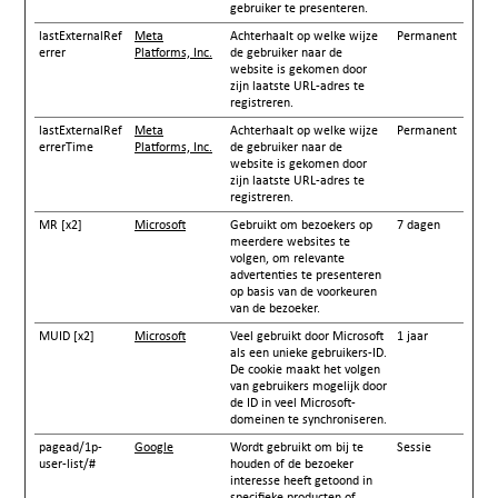
gebruiker te presenteren.
lastExternalRef
Meta
Achterhaalt op welke wijze
Permanent
errer
Platforms, Inc.
de gebruiker naar de
website is gekomen door
zijn laatste URL-adres te
registreren.
lastExternalRef
Meta
Achterhaalt op welke wijze
Permanent
errerTime
Platforms, Inc.
de gebruiker naar de
website is gekomen door
zijn laatste URL-adres te
registreren.
MR [x2]
Microsoft
Gebruikt om bezoekers op
7 dagen
meerdere websites te
volgen, om relevante
advertenties te presenteren
op basis van de voorkeuren
van de bezoeker.
MUID [x2]
Microsoft
Veel gebruikt door Microsoft
1 jaar
als een unieke gebruikers-ID.
De cookie maakt het volgen
van gebruikers mogelijk door
de ID in veel Microsoft-
domeinen te synchroniseren.
pagead/1p-
Google
Wordt gebruikt om bij te
Sessie
user-list/#
houden of de bezoeker
interesse heeft getoond in
specifieke producten of