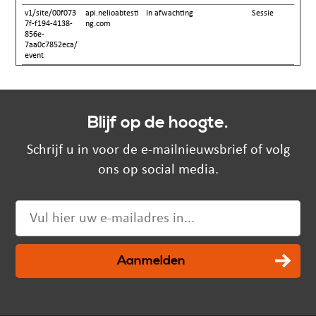
v1/site/00f073
api.nelioabtesti
In afwachting
Sessie
7f-f194-4138-
ng.com
856e-
7aa0c7852eca/
event
Blijf op de hoogte.
Schrijf u in voor de e-mailnieuwsbrief of volg
ons op social media.
Aanmelden