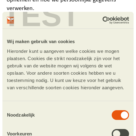
TEST
verwerken.
Uw toestemming geldt voor de volgende
domeinen: lepradev.cloudresident.nl
Wij maken gebruik van cookies
Uw huidige stand: Weigeren.
Hieronder kunt u aangeven welke cookies we mogen
Verander uw toestemming
plaatsen. Cookies die strikt noodzakelijk zijn voor het
gebruik van de website mogen wij volgens de wet
Cookieverklaring laatst bijgewerkt op
opslaan. Voor andere soorten cookies hebben we u
toestemming nodig. U kunt uw keuze voor het gebruik
24/07/2026 door
Cookiebot
:
van verschillende soorten cookies hieronder aangeven.
Noodzakelijk (5)
Noodzakelijke cookies helpen een website bruikbaarder te maken, door
Toestemmingsselectie
basisfuncties als paginanavigatie en toegang tot beveiligde gedeelten van de
website mogelijk te maken. Zonder deze cookies kan de website niet naar
Noodzakelijk
behoren werken.
Maximale
Naam
Aanbieder
Doel
Voorkeuren
bewaartermijn