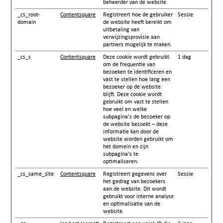
beheerder van de website.
_cs_root-
Contentsquare
Registreert hoe de gebruiker
Sessie
domain
de website heeft bereikt om
uitbetaling van
verwijzingsprovisie aan
partners mogelijk te maken.
_cs_s
Contentsquare
Deze cookie wordt gebruikt
1 dag
om de frequentie van
bezoeken te identificeren en
vast te stellen hoe lang een
bezoeker op de website
blijft. Deze cookie wordt
gebruikt om vast te stellen
hoe veel en welke
subpagina's de bezoeker op
de website bezoekt – deze
informatie kan door de
website worden gebruikt om
het domein en zijn
subpagina's te
optimaliseren.
_cs_same_site
Contentsquare
Registreert gegevens over
Sessie
het gedrag van bezoekers
aan de website. Dit wordt
gebruikt voor interne analyse
en optimalisatie van de
website.