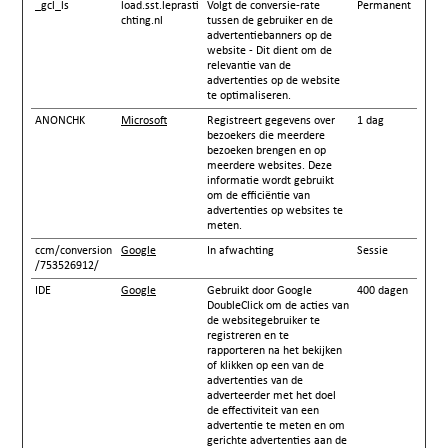
_gcl_ls
load.sst.leprasti
Volgt de conversie-rate
Permanent
chting.nl
tussen de gebruiker en de
advertentiebanners op de
website - Dit dient om de
relevantie van de
advertenties op de website
te optimaliseren.
ANONCHK
Microsoft
Registreert gegevens over
1 dag
bezoekers die meerdere
bezoeken brengen en op
meerdere websites. Deze
informatie wordt gebruikt
om de efficiëntie van
advertenties op websites te
meten.
ccm/conversion
Google
In afwachting
Sessie
/753526912/
IDE
Google
Gebruikt door Google
400 dagen
DoubleClick om de acties van
de websitegebruiker te
registreren en te
rapporteren na het bekijken
of klikken op een van de
advertenties van de
adverteerder met het doel
de effectiviteit van een
advertentie te meten en om
gerichte advertenties aan de