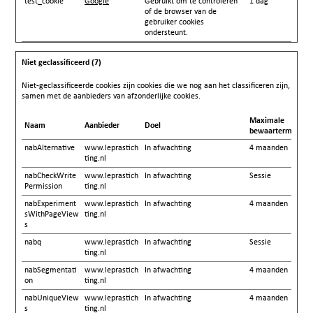
test_cookie
Google
Gebruikt om te controleren
1 dag
of de browser van de
gebruiker cookies
ondersteunt.
Niet geclassificeerd (7)
Niet-geclassificeerde cookies zijn cookies die we nog aan het classificeren zijn,
samen met de aanbieders van afzonderlijke cookies.
Maximale
Naam
Aanbieder
Doel
bewaartermijn
nabAlternative
www.leprastich
In afwachting
4 maanden
ting.nl
nabCheckWrite
www.leprastich
In afwachting
Sessie
Permission
ting.nl
nabExperiment
www.leprastich
In afwachting
4 maanden
sWithPageView
ting.nl
s
nabq
www.leprastich
In afwachting
Sessie
ting.nl
nabSegmentati
www.leprastich
In afwachting
4 maanden
on
ting.nl
nabUniqueView
www.leprastich
In afwachting
4 maanden
s
ting.nl