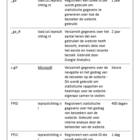
_ga
load.sst.leprasti
Registreert een uniek ID die
2 jaar
chting.nl
wordt gebruikt om
statistische gegevens te
genereren over hoe de
bezoeker de website
gebruikt.
_ga_#
load.sst.leprasti
Verzamelt gegevens over het
2 jaar
chting.nl
aantal keren dat een
gebruiker de website heeft
bezocht, evenals data voor
het eerste en meest recente
bezoek. Gebruikt door
Google Analytics.
c.gif
Microsoft
Verzamelt gegevens over de
Sessie
navigatie en het gedrag van
de bezoeker op de website -
Dit wordt gebruikt om
statistische rapporten en
heatmaps voor de website-
eigenaar samen te stellen.
FPID
leprastichting.n
Registreert statistische
400 dagen
l
gegevens over het gedrag
van bezoekers aan de
website. Gebruikt voor
interne analyse door de
beheerder van de website.
FPLC
leprastichting.n
Registreert een uniek ID die
1 dag
l
wordt gebruikt om