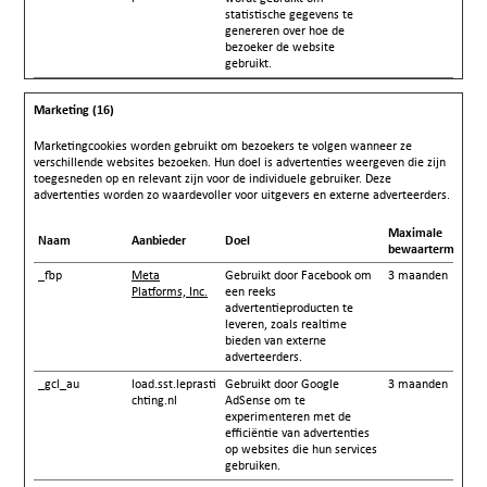
statistische gegevens te
genereren over hoe de
bezoeker de website
gebruikt.
Marketing (16)
Marketingcookies worden gebruikt om bezoekers te volgen wanneer ze
verschillende websites bezoeken. Hun doel is advertenties weergeven die zijn
toegesneden op en relevant zijn voor de individuele gebruiker. Deze
advertenties worden zo waardevoller voor uitgevers en externe adverteerders.
Maximale
Naam
Aanbieder
Doel
bewaartermijn
_fbp
Meta
Gebruikt door Facebook om
3 maanden
Platforms, Inc.
een reeks
advertentieproducten te
leveren, zoals realtime
bieden van externe
adverteerders.
_gcl_au
load.sst.leprasti
Gebruikt door Google
3 maanden
chting.nl
AdSense om te
experimenteren met de
efficiëntie van advertenties
op websites die hun services
gebruiken.