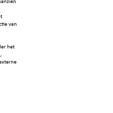
aanzien
t
tie van
der het
,
 externe