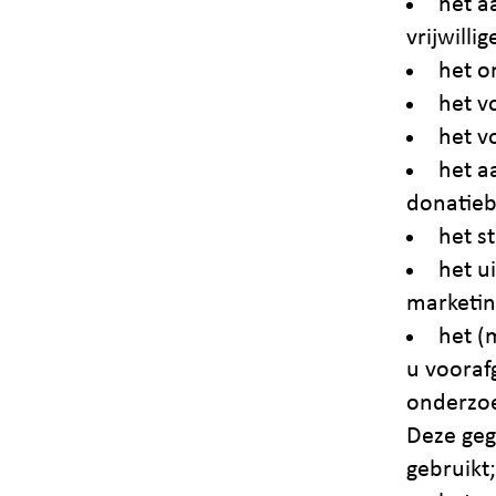
het a
vrijwilli
het o
het v
het v
het a
donatieb
het s
het u
marketing
het (
u vooraf
onderzoe
Deze geg
gebruikt;