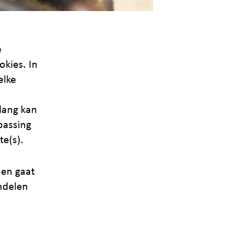
e
okies. In
elke
lang kan
passing
te(s).
 en gaat
ndelen