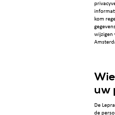
privacyv
informat
kom rege
gegevens 
wijzigen
Amsterd
Wie
uw 
De Lepra
de perso