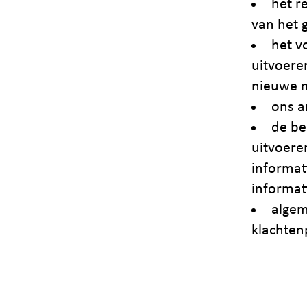
het r
van het g
het v
uitvoere
nieuwe 
ons a
de be
uitvoere
informat
informat
algem
klachten