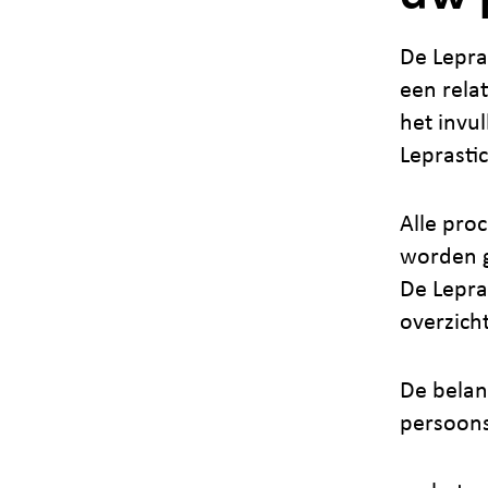
De Lepra
een rela
het invu
Leprastic
Alle pro
worden g
De Lepra
overzich
De belan
persoons