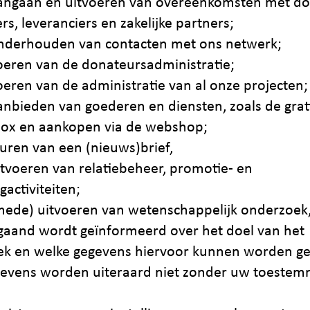
angaan en uitvoeren van overeenkomsten met do
gers, leveranciers en zakelijke partners;
nderhouden van contacten met ons netwerk;
oeren van de donateursadministratie;
oeren van de administratie van al onze projecten;
anbieden van goederen en diensten, zoals de grat
ox en aankopen via de webshop;
turen van een (nieuws)brief,
itvoeren van relatiebeheer, promotie- en
activiteiten;
mede) uitvoeren van wetenschappelijk onderzoek,
gaand wordt geïnformeerd over het doel van het
k en welke gegevens hiervoor kunnen worden ge
evens worden uiteraard niet zonder uw toestem