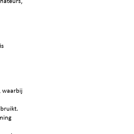
nateurs,
is
 waarbij
bruikt.
ming