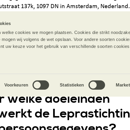
tstraat 137k, 1097 DN in Amsterdam, Nederland.
okies
privacy is van essentieel belang voor de Leprasti
 welke cookies we mogen plaatsen. Cookies die strikt noodzakeli
en open en transparant zijn over de verwerking en
e mogen wij volgens de wet opslaan. Voor andere soorten cooki
ing van de persoonlijke gegevens van onze relaties
nt uw keuze voor het gebruik van verschillende soorten cookies
chten wij dit hieronder toe. Voorop staat dat wij
allen houden aan de eisen die de AVG stelt.
Voorkeuren
Statistieken
Market
r welke doeleinden
werkt de Leprastichti
persoonsgegevens?