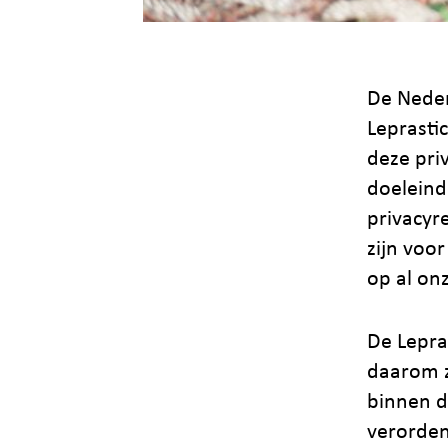
De Neder
Leprasti
deze pri
doeleind
privacyr
zijn voo
op al on
De Lepra
daarom z
binnen d
verorden