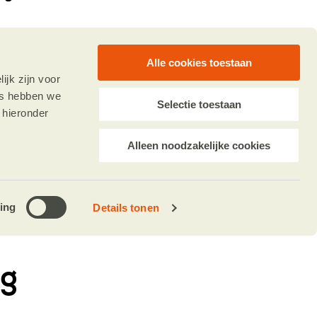
chting en
Alle cookies toestaan
jk zijn voor
es hebben we
.
Selectie toestaan
 hieronder
 ons in
Alleen noodzakelijke cookies
ing
Details tonen
ng