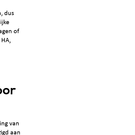
, dus
ijke
ragen of
 HA,
oor
ing van
tigd aan