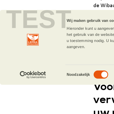
de Wibau
TEST
Wij maken gebruik van co
Gegevens
Hieronder kunt u aangeven
wij will
het gebruik van de websit
beveilig
u toestemming nodig. U ku
Daarom li
aangeven.
alle gev
Toestemmingsselectie
Noodzakelijk
Voo
ver
uw 