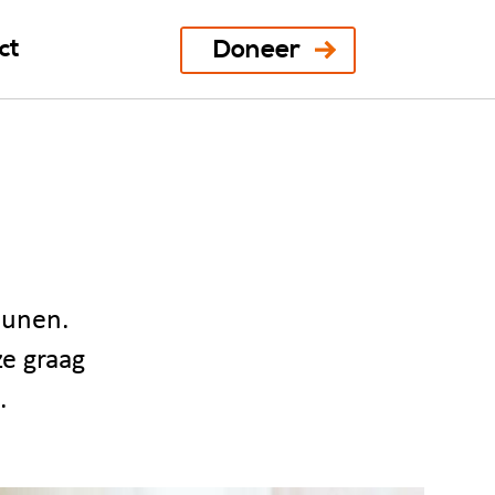
Doneer
ct
eunen.
ze graag
.