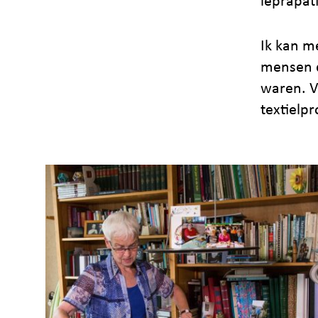
leprapat
Ik kan m
mensen d
waren. V
textielpr