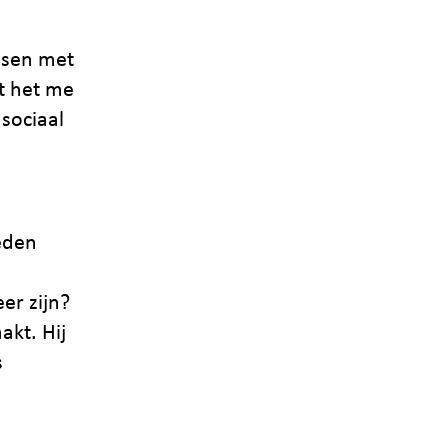
nsen met
t het me
sociaal
leden
er zijn?
kt. Hij
s