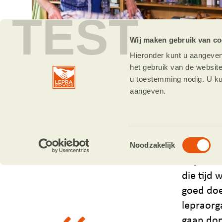
TEST
Wij maken gebruik van co
Hieronder kunt u aangeven
het gebruik van de websit
u toestemming nodig. U ku
aangeven.
Alie dekt de tafel met een tafellaken en servetten die
door leprapatiënten in India gemaakt zijn.
Toestemmingsselectie
Noodzakelijk
“Op die 
die tijd
goed doe
lepraorg
gaan don