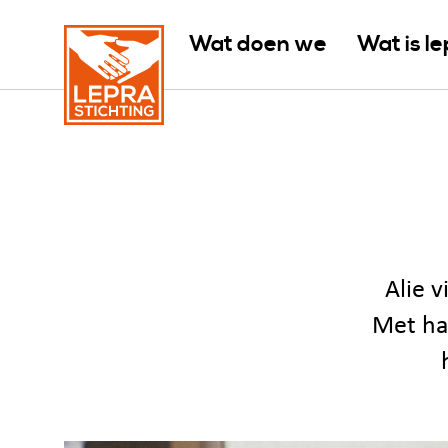
Wat doen we
Wat is l
Alie 
Met haa