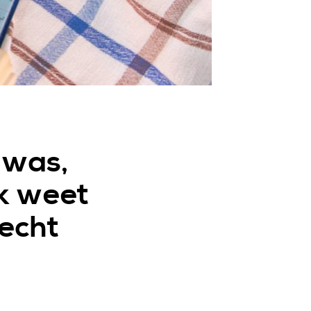
 was,
Ik weet
recht