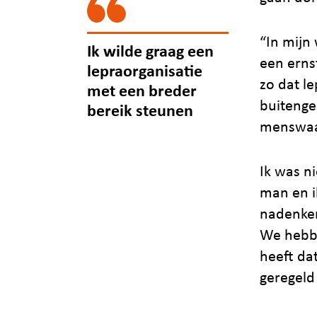
“In mijn
Ik wilde graag een
een erns
lepraorganisatie
zo dat l
met een breder
buitenge
bereik steunen
menswaa
Ik was n
man en i
nadenken
We hebbe
heeft da
geregeld