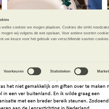
okies
 welke cookies we mogen plaatsen. Cookies die strikt noodzakeli
e mogen wij volgens de wet opslaan. Voor andere soorten cooki
nt uw keuze voor het gebruik van verschillende soorten cookies
“Ik gebruik ze iedere dag"
Voorkeuren
Statistieken
Market
manier probeerde ik leprapatiënten te steunen. M
 was het niet gemakkelijk om giften over te maken 
l in een ver buitenland. En ik wilde graag een
anisatie met een breder bereik steunen. Zodoend
eren aan de Leprastichting in Nederland.