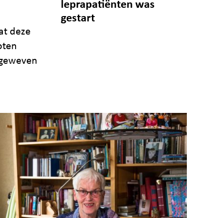
leprapatiënten was
gestart
at deze
oten
dgeweven