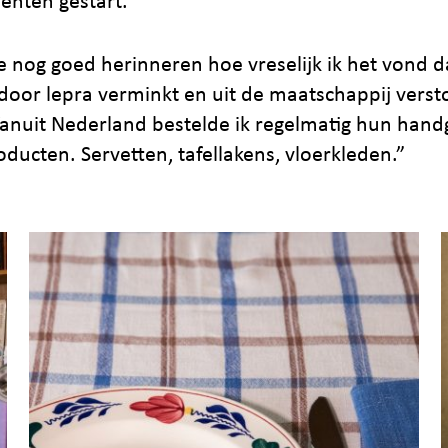
iënten gestart.
e nog goed herinneren hoe vreselijk ik het vond d
oor lepra verminkt en uit de maatschappij verst
anuit Nederland bestelde ik regelmatig hun han
oducten. Servetten, tafellakens, vloerkleden.”