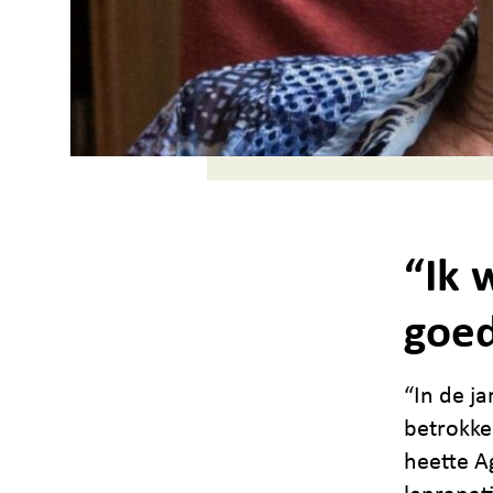
“Ik 
goed
“In de j
betrokke
heette A