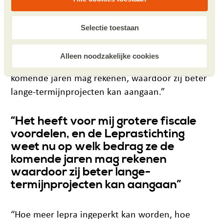
fiscale voordelen. Mijn bijdrage is nu echt meer
waard. En ik vind het administratief wel zo
Selectie toestaan
gemakkelijk dat mijn notariële akte kan
doorlopen tot ik er niet meer ben. Bovendien
Alleen noodzakelijke cookies
weet de Leprastichting nu op welk bedrag ze de
komende jaren mag rekenen, waardoor zij beter
lange-termijnprojecten kan aangaan.”
Het heeft voor mij grotere fiscale
voordelen, en de Leprastichting
weet nu op welk bedrag ze de
komende jaren mag rekenen
waardoor zij beter lange-
termijnprojecten kan aangaan
“Hoe meer lepra ingeperkt kan worden, hoe