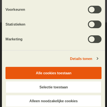
Aanmelden
Voorkeuren
Statistieken
Nieuwsartikelen
Marketing
Persberichten
Vacatures
Details tonen
Jaarverslagen
Fotografie
Alle cookies toestaan
Wibautstraat 137k
Selectie toestaan
1097 DN Amsterdam
Postbus 95005
Alleen noodzakelijke cookies
1090 HA Amsterdam