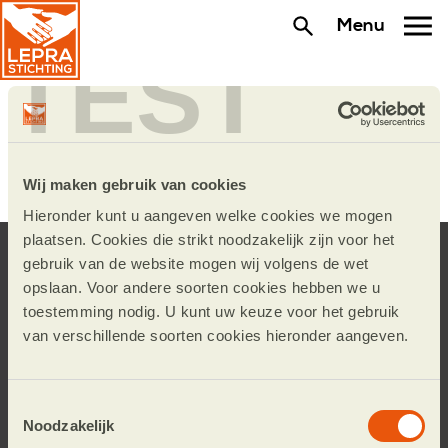
Menu
TEST
Bestaat er een vaccin
tegen lepra?
Wij maken gebruik van cookies
Hieronder kunt u aangeven welke cookies we mogen
plaatsen. Cookies die strikt noodzakelijk zijn voor het
Blijf op de hoogte.
gebruik van de website mogen wij volgens de wet
opslaan. Voor andere soorten cookies hebben we u
Schrijf u in voor de e-mailnieuwsbrief of volg
toestemming nodig. U kunt uw keuze voor het gebruik
ons op social media.
van verschillende soorten cookies hieronder aangeven.
Toestemmingsselectie
Noodzakelijk