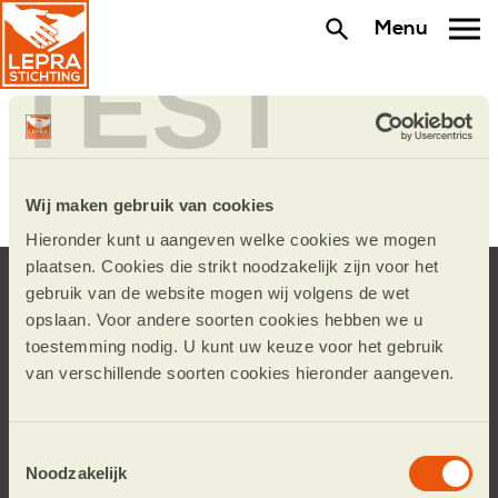
Menu
TEST
Hoe wordt mijn donatie
besteed?
Wij maken gebruik van cookies
Hieronder kunt u aangeven welke cookies we mogen
plaatsen. Cookies die strikt noodzakelijk zijn voor het
Blijf op de hoogte.
gebruik van de website mogen wij volgens de wet
opslaan. Voor andere soorten cookies hebben we u
Schrijf u in voor de e-mailnieuwsbrief of volg
toestemming nodig. U kunt uw keuze voor het gebruik
ons op social media.
van verschillende soorten cookies hieronder aangeven.
Toestemmingsselectie
Noodzakelijk