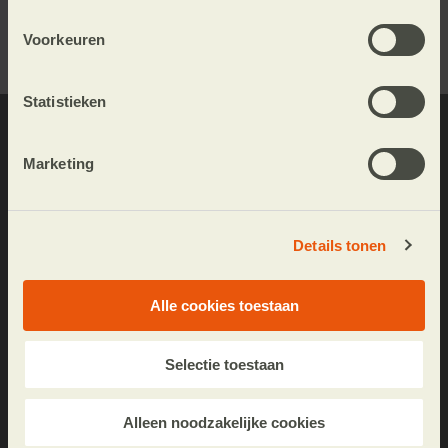
Aanmelden
Voorkeuren
Statistieken
Nieuwsartikelen
Marketing
Persberichten
Vacatures
Details tonen
Jaarverslagen
Fotografie
Alle cookies toestaan
Wibautstraat 137k
Selectie toestaan
1097 DN Amsterdam
Postbus 95005
Alleen noodzakelijke cookies
1090 HA Amsterdam