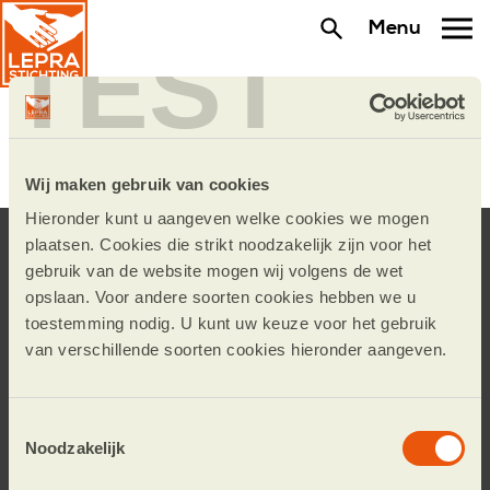
Menu
TEST
Wat betekent doneren?
Wij maken gebruik van cookies
Hieronder kunt u aangeven welke cookies we mogen
plaatsen. Cookies die strikt noodzakelijk zijn voor het
Blijf op de hoogte.
gebruik van de website mogen wij volgens de wet
opslaan. Voor andere soorten cookies hebben we u
Schrijf u in voor de e-mailnieuwsbrief of volg
toestemming nodig. U kunt uw keuze voor het gebruik
ons op social media.
van verschillende soorten cookies hieronder aangeven.
Toestemmingsselectie
Noodzakelijk
Aanmelden