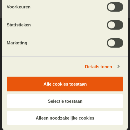
Voorkeuren
Statistieken
Nieuwsartikelen
Persberichten
Marketing
Vacatures
Jaarverslagen
Details tonen
Fotografie
Alle cookies toestaan
Wibautstraat 137k
Selectie toestaan
1097 DN Amsterdam
Postbus 95005
Alleen noodzakelijke cookies
1090 HA Amsterdam
020 5950 500