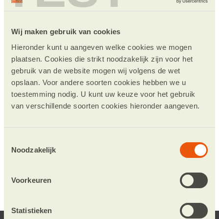
Partos lidmaatschap
De Leprastichting is lid van Partos, de
Wij maken gebruik van cookies
branchevereniging voor
Hieronder kunt u aangeven welke cookies we mogen
ontwikkelingssamenwerking. Voor Partos is de
plaatsen. Cookies die strikt noodzakelijk zijn voor het
organisatiekwaliteit van lidorganisaties een
gebruik van de website mogen wij volgens de wet
belangrijk aandachtspunt. Vooral vanwege de
opslaan. Voor andere soorten cookies hebben we u
relatie met de effectiviteit en doelmatigheid,
toestemming nodig. U kunt uw keuze voor het gebruik
maar ook met het oog op het
van verschillende soorten cookies hieronder aangeven.
publieksvertrouwen in de sector. In de
gedragscode worden de waarden weergegeven
Toestemmingsselectie
volgens welke de lidorganisaties willen
Noodzakelijk
handelen. Als onderdeel van het
Partos
lidmaatschap
is deze gedragscode, door alle
Voorkeuren
Partos-leden getekend.
Statistieken