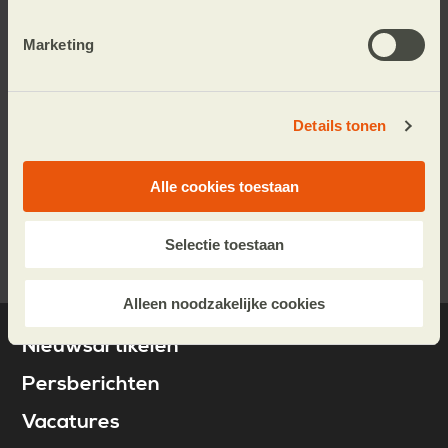
Blijf op de hoogte.
Marketing
Schrijf u in voor de e-mailnieuwsbrief of volg
ons op social media.
Details tonen
Alle cookies toestaan
Aanmelden
Selectie toestaan
Alleen noodzakelijke cookies
Nieuwsartikelen
Persberichten
Vacatures