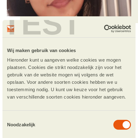
TEST
“Ik hoop dat op een dag stigma en
discriminatie tot het verleden
Wij maken gebruik van cookies
zullen behoren”
Hieronder kunt u aangeven welke cookies we mogen
“Ik werk voor de Leprastichting omdat ik ben
plaatsen. Cookies die strikt noodzakelijk zijn voor het
gebruik van de website mogen wij volgens de wet
gegrepen door lepra en de consequenties van
opslaan. Voor andere soorten cookies hebben we u
deze tropische ziekte. In Indonesië denken de
toestemming nodig. U kunt uw keuze voor het gebruik
meeste artsen dat de ziekte niet meer bestaat.
van verschillende soorten cookies hieronder aangeven.
Zelfs na het bereiken van een eliminatiestatus
blijft het probleem van stigma patiënten
achtervolgen. Daarom wil ik bijdragen aan een
Toestemmingsselectie
Noodzakelijk
zo vroeg mogelijke diagnose van lepra. Hoe
eerder we erbij zijn, hoe beter verminking en