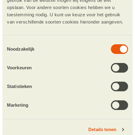
gebruik van de website mogen wij volgens de wet
tuberculosis with single-dose
opslaan. Voor andere soorten cookies hebben we u
rifampicin as post-exposure
toestemming nodig. U kunt uw keuze voor het gebruik
prophylaxis for leprosy
van verschillende soorten cookies hieronder aangeven.
Population-wide administration
of single dose rifampicin for
leprosy prevention in isolated
Toestemmingsselectie
communities: a three-year
Noodzakelijk
follow-up feasibility study in
Indonesia
Voorkeuren
The Development of a Mobile
Application to Support
Peripheral Health Workers to
Statistieken
Diagnose and Treat People with
Skin Diseases in Resource-Poor
Settings
Marketing
Towards a toolkit for cross-
neglected tropical disease
morbidity and disability
Details tonen
assessment