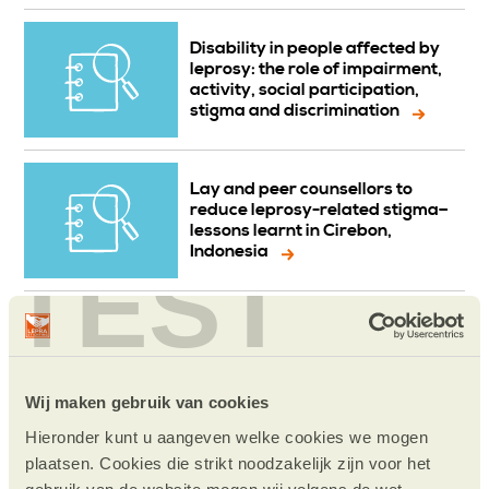
Disability in people affected by
leprosy: the role of impairment,
activity, social participation,
stigma and discrimination
Lay and peer counsellors to
reduce leprosy-related stigma–
lessons learnt in Cirebon,
Indonesia
TEST
Measuring leprosy-related
stigma – a pilot study to
validate a toolkit of instruments
Wij maken gebruik van cookies
Hieronder kunt u aangeven welke cookies we mogen
Negligible risk of inducing
plaatsen. Cookies die strikt noodzakelijk zijn voor het
resistance in Mycobacterium