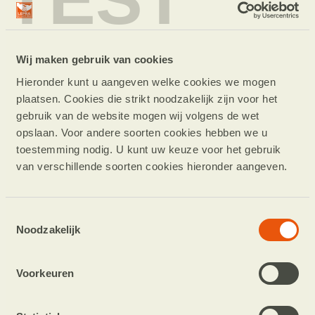
prijzen. Wilt u een andere samenstelling?
Mail dan naar info@leprastichting.nl.
Wij maken gebruik van cookies
Bedrag
Gegevens
Betaalwijze
Hieronder kunt u aangeven welke cookies we mogen
plaatsen. Cookies die strikt noodzakelijk zijn voor het
gebruik van de website mogen wij volgens de wet
opslaan. Voor andere soorten cookies hebben we u
Bedrag
toestemming nodig. U kunt uw keuze voor het gebruik
van verschillende soorten cookies hieronder aangeven.
€ 5
1 haakpatroon: de Rode Kater
Toestemmingsselectie
Noodzakelijk
€ 10
2 haakpatronen: de Rode Kater en Teckel Lotje
Voorkeuren
€ 20