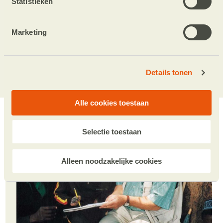
Statistieken
4 haakpatronen: de Rode Kater, Teckel Lotje,
Catootje en Jeroentje
Marketing
Volgende stap
Details tonen
Alle cookies toestaan
Selectie toestaan
Alleen noodzakelijke cookies